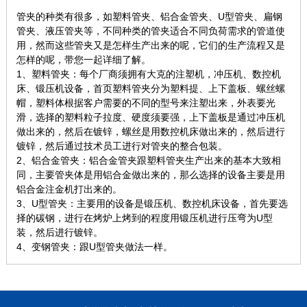
管夹的种类有很多，如塑料管夹、铝合金管夹、U型管夹、扁钢
管夹、液压管夹等，不同种类的管夹适合不同负荷需求的管道使
用，然而这些管夹又是怎样生产出来的呢，它们的生产流程又是
怎样的呢，带您一起详细了解。
1、塑料管夹：每个厂商须拥有大克的注塑机，冲压机、数控机
床、锻压机设备，首页塑料管夹分为塑料提、上下盖板、螺丝螺
帽，塑料体根据客户需要的不同的型号来注塑出来，外表要光
滑，选择的塑料粒子拉度、硬度须要强，上下盖板是通过冲压机
做出来的，然后在镀锌，螺丝是用数控机床做出来的，然后进行
镀锌，然后通过技术员工进行对管夹的整合包装。
2、铝合金管夹：铝合金管夹跟塑料管夹生产出来的基本大致相
同，主要管夹体是用铝合金做出来的，那么选择的设备主要是用
铝合金注金机打出来的。
3、U型管夹：主要用的设备是锻压机、数控机床设备，首先要选
择的碳钢，进行在烤炉上烤到的程度用锻压机进行压弯为U型
装，然后进行镀锌。
4、变钢管夹：跟U型管夹做法一样。